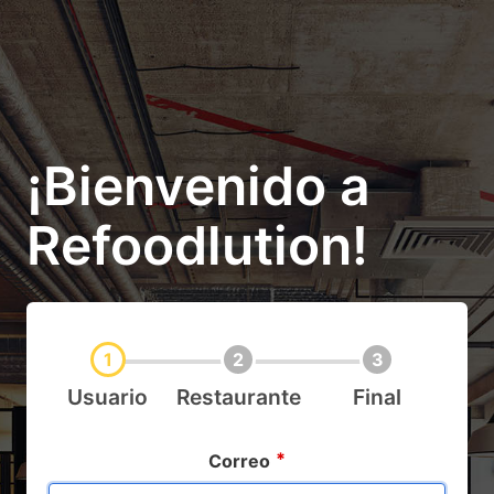
¡Bienvenido a
Refoodlution!
1
2
3
Usuario
Restaurante
Final
Correo